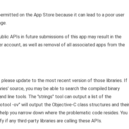
permitted on the App Store because it can lead to a poor user
nge.
blic APIs in future submissions of this app may result in the
r account, as well as removal of all associated apps from the
es, please update to the most recent version of those libraries. If
aries' source, you may be able to search the compiled binary
nd line tools. The "strings" tool can output a list of the
"otool -ov" will output the Objective-C class structures and thei
help you narrow down where the problematic code resides. You
y if any third-party libraries are calling these APIs.