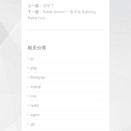
上一篇：
没有了
下一篇：
flutter doctor 一直卡在 Building
flutter tool...
相关分类
js
php
thinkphp
mysql
css
redis
nginx
git