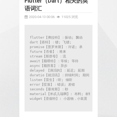
Flutter（Dart）相关的英
语词汇
2020-04-13 00:06
11025 浏览
flutter【弗拉特】：振动; 飘动

dart【搭特】：镖; 飞镖;

promise【普罗米斯】：许诺; 承

future【否雀】：将来

stream【斯群母】：流

await【额喂特】：等候; 等待

async【额胜客】：异步

delayed 【滴泪的】：延迟; 延期

duratio【就泪讯】：持续时间; 期间;

listen【雷生】:听; 倾听

error【哎落】：错误; 差错 

seconds【塞肯斯】：秒

material【米忒儿瑞啊】: 布料; 材料

widget【歪倔特】: 小器物，小装置