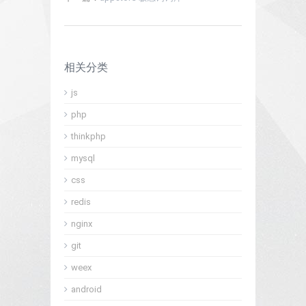
相关分类
js
php
thinkphp
mysql
css
redis
nginx
git
weex
android