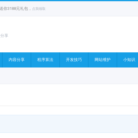
你3188元礼包，
点我领取
站分享
内容分享
程序算法
开发技巧
网站维护
小知识