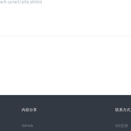
w.h-ui.net/site.shtml
内容分享
联系方式
GitHub
QQ交谈