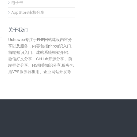
电子书
AppStore审核分享
关于我们
Usheweb专注于PHP网站建设内容分
享以及服务，内容包括php知识入门、
前端知识入门、建站系统框架介绍、
微信好文分享、GitHub开源分享、前
端框架分享、H5相关知识分享,服务包
括VPS服务器租用、企业网站开发等